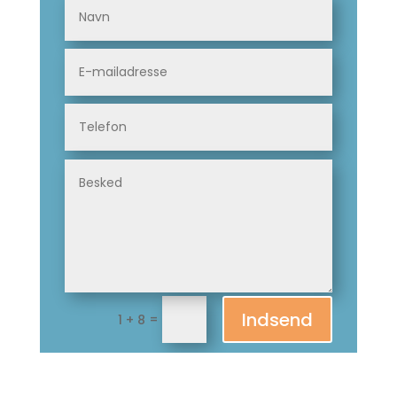
Indsend
=
1 + 8